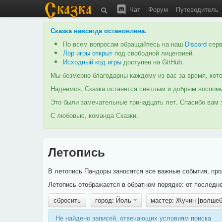
Чат
Форум
Путеводитель
Сказка навсегда остановлена
.
По всем вопросам обращайтесь на наш
Discord
серв
Лор игры открыт
под свободной лицензией.
Исходный код игры
доступен на GitHub.
Мы безмерно благодарны каждому из вас за время, кото
Надеемся, Сказка останется светлым и добрым воспоми
Это были замечательные тринадцать лет. Спасибо вам з
С любовью, команда Сказки.
Летопись
В летопись Пандоры заносятся все важные события, про
Летопись отображается в обратном порядке: от последне
сбросить
город: Йоль
мастер: Жучин [волше
Не найдено записей, отвечающих условиям поиска