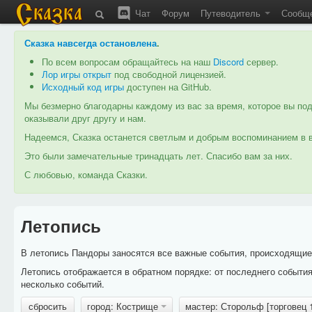
Чат
Форум
Путеводитель
Сообщ
Сказка навсегда остановлена
.
По всем вопросам обращайтесь на наш
Discord
сервер.
Лор игры открыт
под свободной лицензией.
Исходный код игры
доступен на GitHub.
Мы безмерно благодарны каждому из вас за время, которое вы под
оказывали друг другу и нам.
Надеемся, Сказка останется светлым и добрым воспоминанием в в
Это были замечательные тринадцать лет. Спасибо вам за них.
С любовью, команда Сказки.
Летопись
В летопись Пандоры заносятся все важные события, происходящие в
Летопись отображается в обратном порядке: от последнего событи
несколько событий.
сбросить
город: Кострище
мастер: Сторольф [торговец