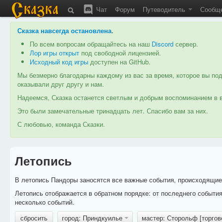
Чат
Форум
Путеводитель
Сообщ
Сказка навсегда остановлена
.
По всем вопросам обращайтесь на наш
Discord
сервер.
Лор игры открыт
под свободной лицензией.
Исходный код игры
доступен на GitHub.
Мы безмерно благодарны каждому из вас за время, которое вы под
оказывали друг другу и нам.
Надеемся, Сказка останется светлым и добрым воспоминанием в в
Это были замечательные тринадцать лет. Спасибо вам за них.
С любовью, команда Сказки.
Летопись
В летопись Пандоры заносятся все важные события, происходящие в
Летопись отображается в обратном порядке: от последнего событи
несколько событий.
сбросить
город: Приндкуилье
мастер: Сторольф [торго