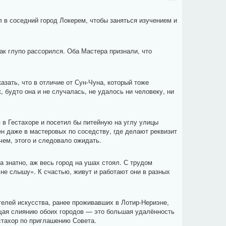
 в соседний город Локерем, чтобы заняться изучением и
ак глупо рассорился. Оба Мастера признали, что
ать, что в отличие от Сун-Чуна, который тоже
 будто она и не случалась, не удалось ни человеку, ни
 в Гестахоре и посетил бы питейную на углу улицы
н даже в мастеровых по соседству, где делают реквизит
чем, этого и следовало ожидать.
 знатно, аж весь город на ушах стоял. С трудом
не слышу». К счастью, живут и работают они в разных
телей искусства, ранее проживавших в Лотир-Нериэне,
ющая слиянию обоих городов — это большая удалённость
стахор по приглашению Совета.