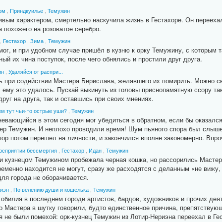
ом
,
Приндкуилье
,
Темужин
вым характером, смертельно наскучила жизнь в Гестахоре. Он переехал
 похожего на розоватое серебро.
,
Гестахор
,
Зима
,
Темужин
мог, и при удобном случае пришёл в кузню к орку Темужину, с которым т
ый их чина поступок, после чего обнялись и простили друг друга.
ин
,
Удаляйся от распри...
при содействии Мастера Берислава, желавшего их помирить. Можно сказ
ему это удалось. Пускай выкинуть из головы приснопамятную ссору так,
друг на друга, так и оставшись при своих мнениях.
ем тут чьи-то острые уши?
,
Темужин
евающийся в этом сегодня мог убедиться в обратном, если бы оказался
ер Темужин. И неплохо проводили время! Шум пьяного спора был слыше
пор потом перешел на личности, и закончился вполне закономерно. Впро
восприятии бессмертия
,
Гестахор
,
Идан
,
Темужин
 и кузнецом Темужином пробежала черная кошка, но рассорились Мастера
еменно находится не могут, сразу же расходятся с деланным «не вижу, 
для города не оборачивается.
иэн
,
По велению души и кошелька
,
Темужин
 обилия в последнем городе артистов, бардов, художников и прочих дея
о Мастера в шутку говорили, будто единственное причина, препятству
я не были помехой: орк-кузнец Темужин из Лотир-Нериэна переехал в Ге