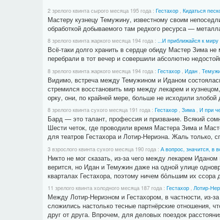
2 зрелого квинта сырого месяца 195 года
:
Гестахор
,
Кидаться песк
Мастеру кузнецу Темужину, известному своим непоседли
обработкой добываемого там редкого ресурса — металла
8 зрелого квинта жаркого месяца 194 года
:
...И приближайся к миру
Всё-таки долго хранить в сердце обиду Мастер Зима не 
перебрали в тот вечер и совершили абсолютно недостойн
8 зрелого квинта жаркого месяца 194 года
:
Гестахор
,
Идан
,
Темуж
Видимо, встреча между Темужином и Иданом состоялась 
стремился восстановить мир между лекарем и кузнецом, 
орку, они, по крайней мере, больше не исходили злобой 
8 зрелого квинта сухого месяца 191 года
:
Гестахор
,
Зима
,
И при ч
Бард — это талант, профессия и призвание. Всякий сомн
Шести четок, где проводили время Мастера Зима и Маст
для театров Гестахора и Лотир-Нериэна. Жаль только, с
3 взрослого квинта сухого месяца 190 года
:
А вопрос, значится, в 
Никто не мог сказать, из-за чего между лекарем Иданом
верится, но Идан и Темужин даже на одной улице одновр
кварталах Гестахора, поэтому ничем бо́льшим их ссора 
11 зрелого квинта холодного месяца 187 года
:
Гестахор
,
Лотир-Нер
Между Лотир-Нериэном и Гестахором, в частности, из-за
сложились настолько тесные партнёрские отношения, чт
друг от друга. Впрочем, для деловых поездок расстояни