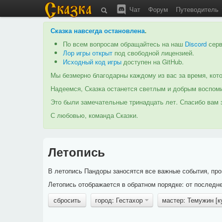
Чат
Форум
Путеводитель
Сказка навсегда остановлена
.
По всем вопросам обращайтесь на наш
Discord
серв
Лор игры открыт
под свободной лицензией.
Исходный код игры
доступен на GitHub.
Мы безмерно благодарны каждому из вас за время, кото
Надеемся, Сказка останется светлым и добрым воспоми
Это были замечательные тринадцать лет. Спасибо вам з
С любовью, команда Сказки.
Летопись
В летопись Пандоры заносятся все важные события, про
Летопись отображается в обратном порядке: от последне
сбросить
город: Гестахор
мастер: Темужин [к