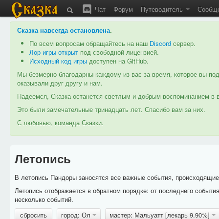
Чат
Форум
Путеводитель
Сообщ
Сказка навсегда остановлена
.
По всем вопросам обращайтесь на наш
Discord
сервер.
Лор игры открыт
под свободной лицензией.
Исходный код игры
доступен на GitHub.
Мы безмерно благодарны каждому из вас за время, которое вы под
оказывали друг другу и нам.
Надеемся, Сказка останется светлым и добрым воспоминанием в в
Это были замечательные тринадцать лет. Спасибо вам за них.
С любовью, команда Сказки.
Летопись
В летопись Пандоры заносятся все важные события, происходящие в
Летопись отображается в обратном порядке: от последнего событи
несколько событий.
сбросить
город: Ол
мастер: Мальуатт [лекарь 9.90%]