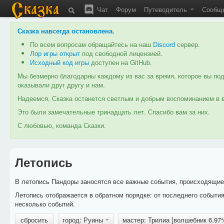
Чат
Форум
Путеводитель
Сообщ
Сказка навсегда остановлена
.
По всем вопросам обращайтесь на наш
Discord
сервер.
Лор игры открыт
под свободной лицензией.
Исходный код игры
доступен на GitHub.
Мы безмерно благодарны каждому из вас за время, которое вы под
оказывали друг другу и нам.
Надеемся, Сказка останется светлым и добрым воспоминанием в в
Это были замечательные тринадцать лет. Спасибо вам за них.
С любовью, команда Сказки.
Летопись
В летопись Пандоры заносятся все важные события, происходящие в
Летопись отображается в обратном порядке: от последнего событи
несколько событий.
сбросить
город: Руины
мастер: Трилиа [волшебник 6.9