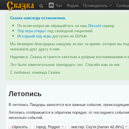
Чат
Форум
Путеводитель
Сообщ
Сказка навсегда остановлена
.
По всем вопросам обращайтесь на наш
Discord
сервер.
Лор игры открыт
под свободной лицензией.
Исходный код игры
доступен на GitHub.
Мы безмерно благодарны каждому из вас за время, которое вы под
оказывали друг другу и нам.
Надеемся, Сказка останется светлым и добрым воспоминанием в в
Это были замечательные тринадцать лет. Спасибо вам за них.
С любовью, команда Сказки.
Летопись
В летопись Пандоры заносятся все важные события, происходящие в
Летопись отображается в обратном порядке: от последнего событи
несколько событий.
сбросить
город: Родрог
мастер: Скути [палач 42.39%]