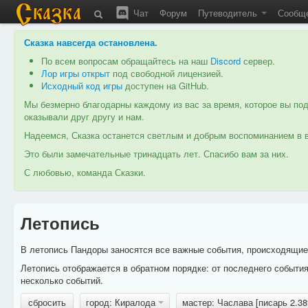
Чат
Форум
Путеводитель
Сообщ
Сказка навсегда остановлена
.
По всем вопросам обращайтесь на наш
Discord
сервер.
Лор игры открыт
под свободной лицензией.
Исходный код игры
доступен на GitHub.
Мы безмерно благодарны каждому из вас за время, которое вы под
оказывали друг другу и нам.
Надеемся, Сказка останется светлым и добрым воспоминанием в в
Это были замечательные тринадцать лет. Спасибо вам за них.
С любовью, команда Сказки.
Летопись
В летопись Пандоры заносятся все важные события, происходящие в
Летопись отображается в обратном порядке: от последнего событи
несколько событий.
сбросить
город: Киралода
мастер: Часлава [писарь 2.3