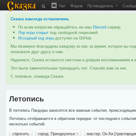
Чат
Форум
Путеводитель
Сообщ
Сказка навсегда остановлена
.
По всем вопросам обращайтесь на наш
Discord
сервер.
Лор игры открыт
под свободной лицензией.
Исходный код игры
доступен на GitHub.
Мы безмерно благодарны каждому из вас за время, которое вы под
оказывали друг другу и нам.
Надеемся, Сказка останется светлым и добрым воспоминанием в в
Это были замечательные тринадцать лет. Спасибо вам за них.
С любовью, команда Сказки.
Летопись
В летопись Пандоры заносятся все важные события, происходящие в
Летопись отображается в обратном порядке: от последнего событи
несколько событий.
сбросить
город: Приндкуилье
мастер: Ок-Хи [трактирщи