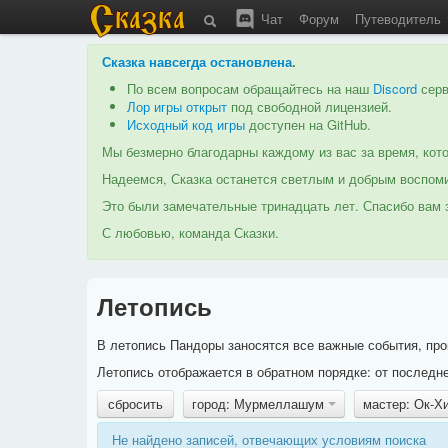
Чат
Форум
Путеводитель
Сказка навсегда остановлена
.
По всем вопросам обращайтесь на наш
Discord
серв
Лор игры открыт
под свободной лицензией.
Исходный код игры
доступен на GitHub.
Мы безмерно благодарны каждому из вас за время, кото
Надеемся, Сказка останется светлым и добрым воспоми
Это были замечательные тринадцать лет. Спасибо вам з
С любовью, команда Сказки.
Летопись
В летопись Пандоры заносятся все важные события, про
Летопись отображается в обратном порядке: от последне
сбросить
город: Мурмеллашум
мастер: Ок-Х
Не найдено записей, отвечающих условиям поиска