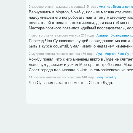
5 взрослого квинта жаркого месяца 215 года
:
Аматир
,
Вторых не п
Вернувшись в Моргор, Чон-Чу, больше месяца отдыхавш
надоумившем его попробовать найти тому материалу ка
слушателей отнеслись скептически, да и сам гоблин не 
Мастера-портного появился идейный последователь, есл
4 мёртвого квинта сырого месяца 214 года
:
Аматир
,
Вильнувшая к
Переезд Чон-Су оказался сущей неожиданностью как для
быть в курсе событий, умалчивали о недавнем изменении
7 мудрого квинта жаркого месяца 186 года
:
Луд
,
Моргор
,
Чон-Су
,
Чон-Су понял, что с его мнением никто в Луде не счита
«хлопнул дверью» и уехал Моргор, где требовался Масте
Совет города планировал выйти на самообеспечение вс
14 зрелого квинта жаркого месяца 146 года
:
Луд
,
Чон-Су
Чон-Су занял вакантное место в Совете Луда.