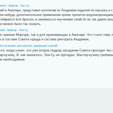
омнят
,
Моргор
,
Чон-Су
ий в Аматире, представил коллегам из Академии изделия из каучука и 
кое-нибудь дополнительное применение кроме пропитки водонепроница
собирался всё бросать и заниматься изучением свойств не так давно во
и можно было так сказать.
олея
,
Моргор
,
Чон-Су
 горожан Моргора, так и для проживающих в Аматире. Что стало тому пр
 в составе Совета города и составе ректората Академии.
Что не может мастерство, завершает случай
ется, когда узнал, что уже второе подряд заседание Совета проходит бе
р-кузнец. И, как оказалось, Чон-Су не прогадал. Мастер-кузнец требо
ем необходимым.