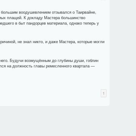
с большим воодушевлением отзывался о Таирвайне,
емых плащей. К докладу Мастера большинство
шедшего в быт пандорцев материала, однако теперь у
ичиной, не знал никто, и даже Мастера, которые могли
з него. Будучи возмущённым до глубины души, гоблин
вался на должность главы ремесленного квартала —
1