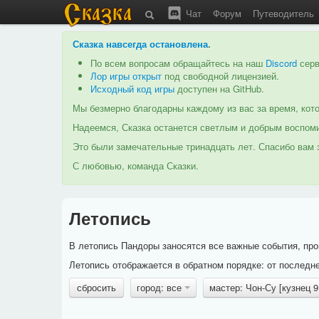
Чат
Форум
Путеводитель
Сказка навсегда остановлена
.
По всем вопросам обращайтесь на наш
Discord
серв
Лор игры открыт
под свободной лицензией.
Исходный код игры
доступен на GitHub.
Мы безмерно благодарны каждому из вас за время, кото
Надеемся, Сказка останется светлым и добрым воспоми
Это были замечательные тринадцать лет. Спасибо вам з
С любовью, команда Сказки.
Летопись
В летопись Пандоры заносятся все важные события, про
Летопись отображается в обратном порядке: от последне
сбросить
город: все
мастер: Чон-Су [кузнец 