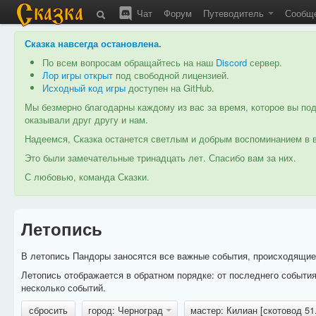
Чат
Форум
Путеводитель
Сообщ
Сказка навсегда остановлена
.
По всем вопросам обращайтесь на наш
Discord
сервер.
Лор игры открыт
под свободной лицензией.
Исходный код игры
доступен на GitHub.
Мы безмерно благодарны каждому из вас за время, которое вы под
оказывали друг другу и нам.
Надеемся, Сказка останется светлым и добрым воспоминанием в в
Это были замечательные тринадцать лет. Спасибо вам за них.
С любовью, команда Сказки.
Летопись
В летопись Пандоры заносятся все важные события, происходящие в
Летопись отображается в обратном порядке: от последнего событи
несколько событий.
сбросить
город: Черноград
мастер: Килиан [скотовод 5