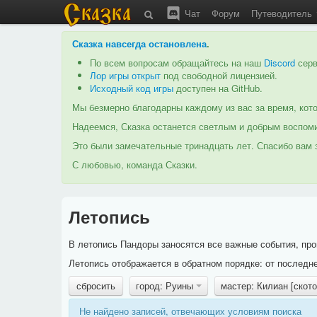
Чат
Форум
Путеводитель
Сказка навсегда остановлена
.
По всем вопросам обращайтесь на наш
Discord
серв
Лор игры открыт
под свободной лицензией.
Исходный код игры
доступен на GitHub.
Мы безмерно благодарны каждому из вас за время, кото
Надеемся, Сказка останется светлым и добрым воспоми
Это были замечательные тринадцать лет. Спасибо вам з
С любовью, команда Сказки.
Летопись
В летопись Пандоры заносятся все важные события, про
Летопись отображается в обратном порядке: от последне
сбросить
город: Руины
мастер: Килиан [скот
Не найдено записей, отвечающих условиям поиска