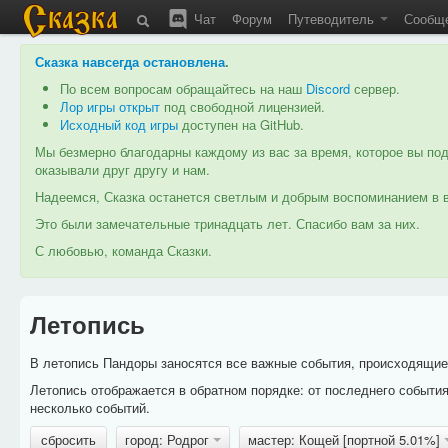
Чат
Форум
Путеводитель
Сообщ
Сказка навсегда остановлена
.
По всем вопросам обращайтесь на наш
Discord
сервер.
Лор игры открыт
под свободной лицензией.
Исходный код игры
доступен на GitHub.
Мы безмерно благодарны каждому из вас за время, которое вы под
оказывали друг другу и нам.
Надеемся, Сказка останется светлым и добрым воспоминанием в в
Это были замечательные тринадцать лет. Спасибо вам за них.
С любовью, команда Сказки.
Летопись
В летопись Пандоры заносятся все важные события, происходящие в
Летопись отображается в обратном порядке: от последнего событи
несколько событий.
сбросить
город: Родрог
мастер: Кощей [портной 5.01%]