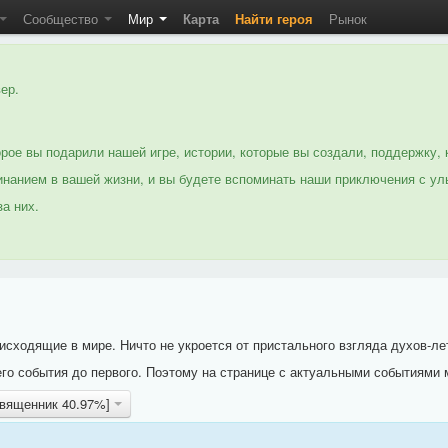
Сообщество
Мир
Карта
Найти героя
Рынок
ер.
рое вы подарили нашей игре, истории, которые вы создали, поддержку, 
нанием в вашей жизни, и вы будете вспоминать наши приключения с ул
а них.
исходящие в мире. Ничто не укроется от пристального взгляда духов-ле
го события до первого. Поэтому на странице с актуальными событиями 
священник 40.97%]