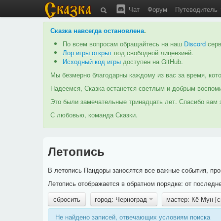
Чат
Форум
Путеводитель
Сказка навсегда остановлена
.
По всем вопросам обращайтесь на наш
Discord
серв
Лор игры открыт
под свободной лицензией.
Исходный код игры
доступен на GitHub.
Мы безмерно благодарны каждому из вас за время, кото
Надеемся, Сказка останется светлым и добрым воспоми
Это были замечательные тринадцать лет. Спасибо вам з
С любовью, команда Сказки.
Летопись
В летопись Пандоры заносятся все важные события, про
Летопись отображается в обратном порядке: от последне
сбросить
город: Черноград
мастер: Кё-Мун [
Не найдено записей, отвечающих условиям поиска