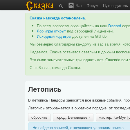
Чат
Форум
Путеводитель
Сказка навсегда остановлена
.
По всем вопросам обращайтесь на наш
Discord
серв
Лор игры открыт
под свободной лицензией.
Исходный код игры
доступен на GitHub.
Мы безмерно благодарны каждому из вас за время, кото
Надеемся, Сказка останется светлым и добрым воспоми
Это были замечательные тринадцать лет. Спасибо вам з
С любовью, команда Сказки.
Летопись
В летопись Пандоры заносятся все важные события, про
Летопись отображается в обратном порядке: от последне
сбросить
город: Беловодье
мастер: Кё-Мун 
Не найдено записей, отвечающих условиям поиска