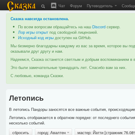
Чат
Форум
Путеводитель
Сообщ
Сказка навсегда остановлена
.
По всем вопросам обращайтесь на наш
Discord
сервер.
Лор игры открыт
под свободной лицензией.
Исходный код игры
доступен на GitHub.
Мы безмерно благодарны каждому из вас за время, которое вы под
оказывали друг другу и нам.
Надеемся, Сказка останется светлым и добрым воспоминанием в в
Это были замечательные тринадцать лет. Спасибо вам за них.
С любовью, команда Сказки.
Летопись
В летопись Пандоры заносятся все важные события, происходящие в
Летопись отображается в обратном порядке: от последнего событи
несколько событий.
сбросить
город: Авалтен
мастер: Йатти [стражник 76.0