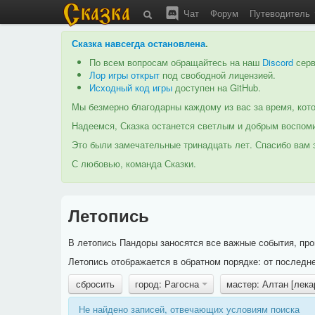
Чат
Форум
Путеводитель
Сказка навсегда остановлена
.
По всем вопросам обращайтесь на наш
Discord
серв
Лор игры открыт
под свободной лицензией.
Исходный код игры
доступен на GitHub.
Мы безмерно благодарны каждому из вас за время, кото
Надеемся, Сказка останется светлым и добрым воспоми
Это были замечательные тринадцать лет. Спасибо вам з
С любовью, команда Сказки.
Летопись
В летопись Пандоры заносятся все важные события, про
Летопись отображается в обратном порядке: от последне
сбросить
город: Рагосна
мастер: Алтан [лек
Не найдено записей, отвечающих условиям поиска