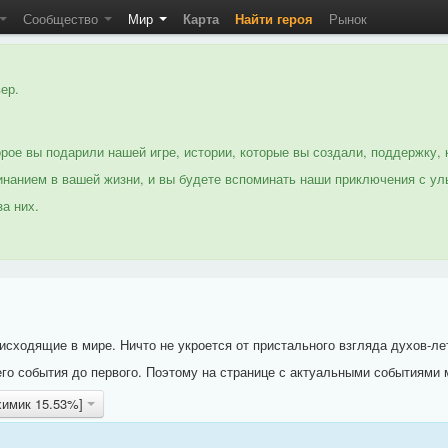
Сообщество
Мир
Карта
Найти героя
Рынок
ер.
рое вы подарили нашей игре, истории, которые вы создали, поддержку, 
нанием в вашей жизни, и вы будете вспоминать наши приключения с ул
а них.
исходящие в мире. Ничто не укроется от пристального взгляда духов-ле
го события до первого. Поэтому на странице с актуальными событиями 
химик 15.53%]