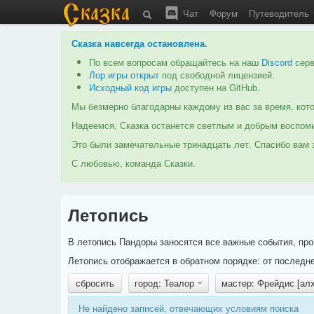
Чат
Форум
Путеводитель
Сказка навсегда остановлена
.
По всем вопросам обращайтесь на наш
Discord
серв
Лор игры открыт
под свободной лицензией.
Исходный код игры
доступен на GitHub.
Мы безмерно благодарны каждому из вас за время, кото
Надеемся, Сказка останется светлым и добрым воспоми
Это были замечательные тринадцать лет. Спасибо вам з
С любовью, команда Сказки.
Летопись
В летопись Пандоры заносятся все важные события, про
Летопись отображается в обратном порядке: от последне
сбросить
город: Теалор
мастер: Фрейдис [ал
Не найдено записей, отвечающих условиям поиска