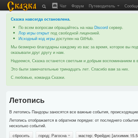
Чат
Форум
Путеводитель
Сообщ
Сказка навсегда остановлена
.
По всем вопросам обращайтесь на наш
Discord
сервер.
Лор игры открыт
под свободной лицензией.
Исходный код игры
доступен на GitHub.
Мы безмерно благодарны каждому из вас за время, которое вы под
оказывали друг другу и нам.
Надеемся, Сказка останется светлым и добрым воспоминанием в в
Это были замечательные тринадцать лет. Спасибо вам за них.
С любовью, команда Сказки.
Летопись
В летопись Пандоры заносятся все важные события, происходящие в
Летопись отображается в обратном порядке: от последнего событи
несколько событий.
сбросить
город: Рагосна
мастер: Фрейдис [алхимик 15.