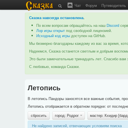
Чат
Форум
Путеводитель
Сказка навсегда остановлена
.
По всем вопросам обращайтесь на наш
Discord
серв
Лор игры открыт
под свободной лицензией.
Исходный код игры
доступен на GitHub.
Мы безмерно благодарны каждому из вас за время, кото
Надеемся, Сказка останется светлым и добрым воспоми
Это были замечательные тринадцать лет. Спасибо вам з
С любовью, команда Сказки.
Летопись
В летопись Пандоры заносятся все важные события, про
Летопись отображается в обратном порядке: от последне
сбросить
город: Родрог
мастер: Кхидир [бар
Не найдено записей, отвечающих условиям поиска