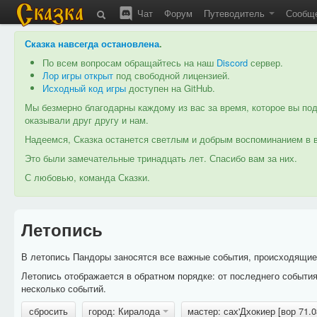
Чат
Форум
Путеводитель
Сообщ
Сказка навсегда остановлена
.
По всем вопросам обращайтесь на наш
Discord
сервер.
Лор игры открыт
под свободной лицензией.
Исходный код игры
доступен на GitHub.
Мы безмерно благодарны каждому из вас за время, которое вы под
оказывали друг другу и нам.
Надеемся, Сказка останется светлым и добрым воспоминанием в в
Это были замечательные тринадцать лет. Спасибо вам за них.
С любовью, команда Сказки.
Летопись
В летопись Пандоры заносятся все важные события, происходящие в
Летопись отображается в обратном порядке: от последнего событи
несколько событий.
сбросить
город: Киралода
мастер: сах'Дхокиер [вор 71.