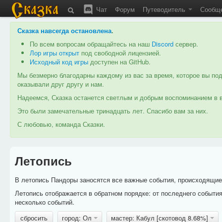
Чат
Форум
Путеводитель
Сообщ
Сказка навсегда остановлена
.
По всем вопросам обращайтесь на наш
Discord
сервер.
Лор игры открыт
под свободной лицензией.
Исходный код игры
доступен на GitHub.
Мы безмерно благодарны каждому из вас за время, которое вы под
оказывали друг другу и нам.
Надеемся, Сказка останется светлым и добрым воспоминанием в в
Это были замечательные тринадцать лет. Спасибо вам за них.
С любовью, команда Сказки.
Летопись
В летопись Пандоры заносятся все важные события, происходящие в
Летопись отображается в обратном порядке: от последнего событи
несколько событий.
сбросить
город: Ол
мастер: Кабул [скотовод 8.68%]