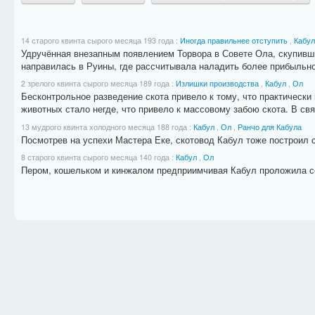
14 старого квинта сырого месяца 193 года
:
Иногда правильнее отступить
,
Кабул
Удручённая внезапным появлением Торвора в Совете Ола, скупивши
направилась в Руины, где рассчитывала наладить более прибыльно
2 зрелого квинта сырого месяца 189 года
:
Излишки производства
,
Кабул
,
Ол
Бесконтрольное разведение скота привело к тому, что практически 
животных стало негде, что привело к массовому забою скота. В свя
13 мудрого квинта холодного месяца 188 года
:
Кабул
,
Ол
,
Ранчо для Кабула
Посмотрев на успехи Мастера Еке, скотовод Кабул тоже построил 
8 старого квинта сырого месяца 140 года
:
Кабул
,
Ол
Пером, кошельком и кинжалом предприимчивая Кабул проложила се