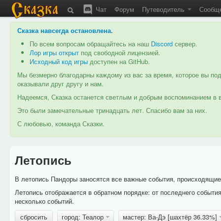
Чат
Форум
Путеводитель
Сообщ
Сказка навсегда остановлена
.
По всем вопросам обращайтесь на наш
Discord
сервер.
Лор игры открыт
под свободной лицензией.
Исходный код игры
доступен на GitHub.
Мы безмерно благодарны каждому из вас за время, которое вы под
оказывали друг другу и нам.
Надеемся, Сказка останется светлым и добрым воспоминанием в в
Это были замечательные тринадцать лет. Спасибо вам за них.
С любовью, команда Сказки.
Летопись
В летопись Пандоры заносятся все важные события, происходящие в
Летопись отображается в обратном порядке: от последнего событи
несколько событий.
сбросить
город: Теалор
мастер: Ва-Дэ [шахтёр 36.33%]