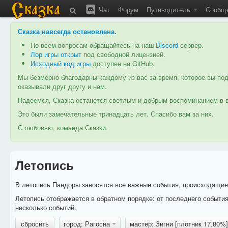
Чат
Форум
Путеводитель
Сообщ
Сказка навсегда остановлена
.
По всем вопросам обращайтесь на наш
Discord
сервер.
Лор игры открыт
под свободной лицензией.
Исходный код игры
доступен на GitHub.
Мы безмерно благодарны каждому из вас за время, которое вы под
оказывали друг другу и нам.
Надеемся, Сказка останется светлым и добрым воспоминанием в в
Это были замечательные тринадцать лет. Спасибо вам за них.
С любовью, команда Сказки.
Летопись
В летопись Пандоры заносятся все важные события, происходящие в
Летопись отображается в обратном порядке: от последнего событи
несколько событий.
сбросить
город: Рагосна
мастер: Зигни [плотник 17.80%