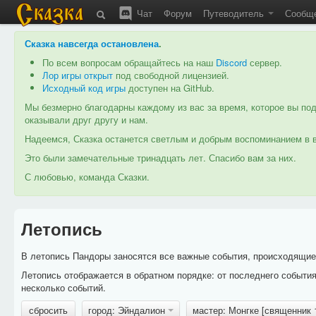
Чат
Форум
Путеводитель
Сообщ
Сказка навсегда остановлена
.
По всем вопросам обращайтесь на наш
Discord
сервер.
Лор игры открыт
под свободной лицензией.
Исходный код игры
доступен на GitHub.
Мы безмерно благодарны каждому из вас за время, которое вы под
оказывали друг другу и нам.
Надеемся, Сказка останется светлым и добрым воспоминанием в в
Это были замечательные тринадцать лет. Спасибо вам за них.
С любовью, команда Сказки.
Летопись
В летопись Пандоры заносятся все важные события, происходящие в
Летопись отображается в обратном порядке: от последнего событи
несколько событий.
сбросить
город: Эйндалион
мастер: Монгке [священник