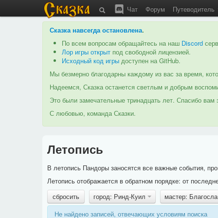
Чат
Форум
Путеводитель
Сказка навсегда остановлена
.
По всем вопросам обращайтесь на наш
Discord
серв
Лор игры открыт
под свободной лицензией.
Исходный код игры
доступен на GitHub.
Мы безмерно благодарны каждому из вас за время, кото
Надеемся, Сказка останется светлым и добрым воспоми
Это были замечательные тринадцать лет. Спасибо вам з
С любовью, команда Сказки.
Летопись
В летопись Пандоры заносятся все важные события, про
Летопись отображается в обратном порядке: от последне
сбросить
город: Ринд-Куил
мастер: Благосла
Не найдено записей, отвечающих условиям поиска