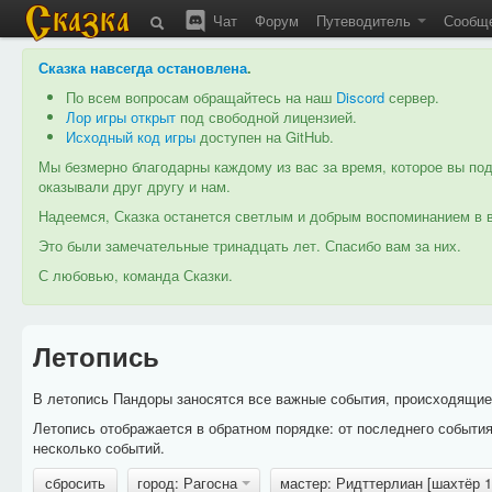
Чат
Форум
Путеводитель
Сообщ
Сказка навсегда остановлена
.
По всем вопросам обращайтесь на наш
Discord
сервер.
Лор игры открыт
под свободной лицензией.
Исходный код игры
доступен на GitHub.
Мы безмерно благодарны каждому из вас за время, которое вы под
оказывали друг другу и нам.
Надеемся, Сказка останется светлым и добрым воспоминанием в в
Это были замечательные тринадцать лет. Спасибо вам за них.
С любовью, команда Сказки.
Летопись
В летопись Пандоры заносятся все важные события, происходящие в
Летопись отображается в обратном порядке: от последнего событи
несколько событий.
сбросить
город: Рагосна
мастер: Ридттерлиан [шахтёр 