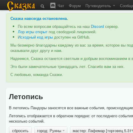
Чат
Форум
Путеводитель
Сообщ
Сказка навсегда остановлена
.
По всем вопросам обращайтесь на наш
Discord
сервер.
Лор игры открыт
под свободной лицензией.
Исходный код игры
доступен на GitHub.
Мы безмерно благодарны каждому из вас за время, которое вы под
оказывали друг другу и нам.
Надеемся, Сказка останется светлым и добрым воспоминанием в в
Это были замечательные тринадцать лет. Спасибо вам за них.
С любовью, команда Сказки.
Летопись
В летопись Пандоры заносятся все важные события, происходящие в
Летопись отображается в обратном порядке: от последнего событи
несколько событий.
сбросить
город: Руины
мастер: Лафемар [торговец 5.3