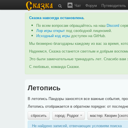
Чат
Форум
Путеводитель
Сказка навсегда остановлена
.
По всем вопросам обращайтесь на наш
Discord
серв
Лор игры открыт
под свободной лицензией.
Исходный код игры
доступен на GitHub.
Мы безмерно благодарны каждому из вас за время, кото
Надеемся, Сказка останется светлым и добрым воспоми
Это были замечательные тринадцать лет. Спасибо вам з
С любовью, команда Сказки.
Летопись
В летопись Пандоры заносятся все важные события, про
Летопись отображается в обратном порядке: от последне
сбросить
город: Родрог
мастер: Кворин [скот
Не найдено записей, отвечающих условиям поиска