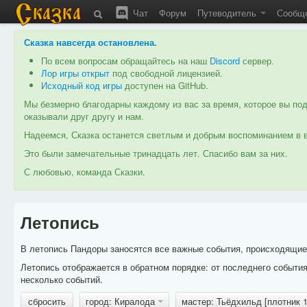
Чат
Форум
Путеводитель
Сообщ
Сказка навсегда остановлена
.
По всем вопросам обращайтесь на наш
Discord
сервер.
Лор игры открыт
под свободной лицензией.
Исходный код игры
доступен на GitHub.
Мы безмерно благодарны каждому из вас за время, которое вы под
оказывали друг другу и нам.
Надеемся, Сказка останется светлым и добрым воспоминанием в в
Это были замечательные тринадцать лет. Спасибо вам за них.
С любовью, команда Сказки.
Летопись
В летопись Пандоры заносятся все важные события, происходящие в
Летопись отображается в обратном порядке: от последнего событи
несколько событий.
сбросить
город: Киралода
мастер: Тьёдхильд [плотник 