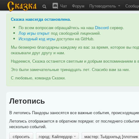
Чат
Форум
Путеводитель
Сообщ
Сказка навсегда остановлена
.
По всем вопросам обращайтесь на наш
Discord
сервер.
Лор игры открыт
под свободной лицензией.
Исходный код игры
доступен на GitHub.
Мы безмерно благодарны каждому из вас за время, которое вы под
оказывали друг другу и нам.
Надеемся, Сказка останется светлым и добрым воспоминанием в в
Это были замечательные тринадцать лет. Спасибо вам за них.
С любовью, команда Сказки.
Летопись
В летопись Пандоры заносятся все важные события, происходящие в
Летопись отображается в обратном порядке: от последнего событи
несколько событий.
сбросить
город: Кайлердор
мастер: Тьёдхильд [плотник