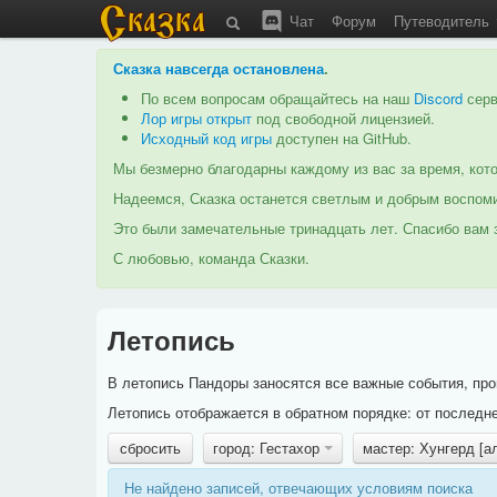
Чат
Форум
Путеводитель
Сказка навсегда остановлена
.
По всем вопросам обращайтесь на наш
Discord
серв
Лор игры открыт
под свободной лицензией.
Исходный код игры
доступен на GitHub.
Мы безмерно благодарны каждому из вас за время, кото
Надеемся, Сказка останется светлым и добрым воспоми
Это были замечательные тринадцать лет. Спасибо вам з
С любовью, команда Сказки.
Летопись
В летопись Пандоры заносятся все важные события, про
Летопись отображается в обратном порядке: от последне
сбросить
город: Гестахор
мастер: Хунгерд [
Не найдено записей, отвечающих условиям поиска