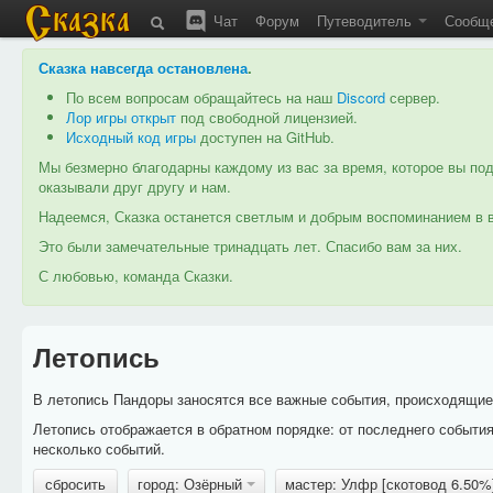
Чат
Форум
Путеводитель
Сообщ
Сказка навсегда остановлена
.
По всем вопросам обращайтесь на наш
Discord
сервер.
Лор игры открыт
под свободной лицензией.
Исходный код игры
доступен на GitHub.
Мы безмерно благодарны каждому из вас за время, которое вы под
оказывали друг другу и нам.
Надеемся, Сказка останется светлым и добрым воспоминанием в в
Это были замечательные тринадцать лет. Спасибо вам за них.
С любовью, команда Сказки.
Летопись
В летопись Пандоры заносятся все важные события, происходящие в
Летопись отображается в обратном порядке: от последнего событи
несколько событий.
сбросить
город: Озёрный
мастер: Улфр [скотовод 6.50%