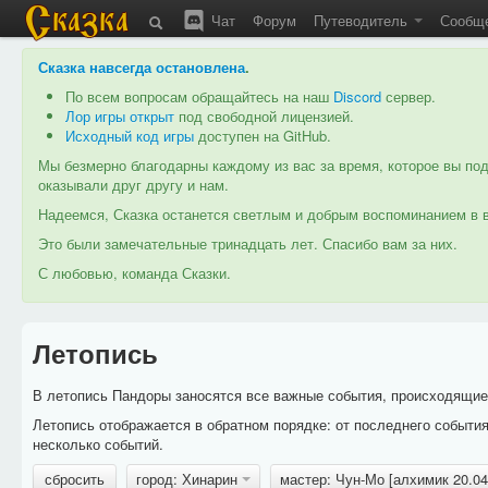
Чат
Форум
Путеводитель
Сообщ
Сказка навсегда остановлена
.
По всем вопросам обращайтесь на наш
Discord
сервер.
Лор игры открыт
под свободной лицензией.
Исходный код игры
доступен на GitHub.
Мы безмерно благодарны каждому из вас за время, которое вы под
оказывали друг другу и нам.
Надеемся, Сказка останется светлым и добрым воспоминанием в в
Это были замечательные тринадцать лет. Спасибо вам за них.
С любовью, команда Сказки.
Летопись
В летопись Пандоры заносятся все важные события, происходящие в
Летопись отображается в обратном порядке: от последнего событи
несколько событий.
сбросить
город: Хинарин
мастер: Чун-Мо [алхимик 20.0