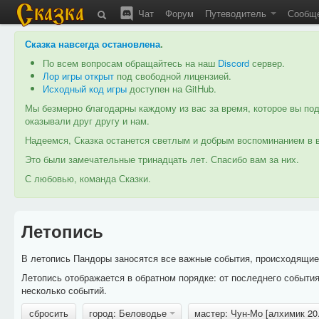
Чат
Форум
Путеводитель
Сообщ
Сказка навсегда остановлена
.
По всем вопросам обращайтесь на наш
Discord
сервер.
Лор игры открыт
под свободной лицензией.
Исходный код игры
доступен на GitHub.
Мы безмерно благодарны каждому из вас за время, которое вы под
оказывали друг другу и нам.
Надеемся, Сказка останется светлым и добрым воспоминанием в в
Это были замечательные тринадцать лет. Спасибо вам за них.
С любовью, команда Сказки.
Летопись
В летопись Пандоры заносятся все важные события, происходящие в
Летопись отображается в обратном порядке: от последнего событи
несколько событий.
сбросить
город: Беловодье
мастер: Чун-Мо [алхимик 2