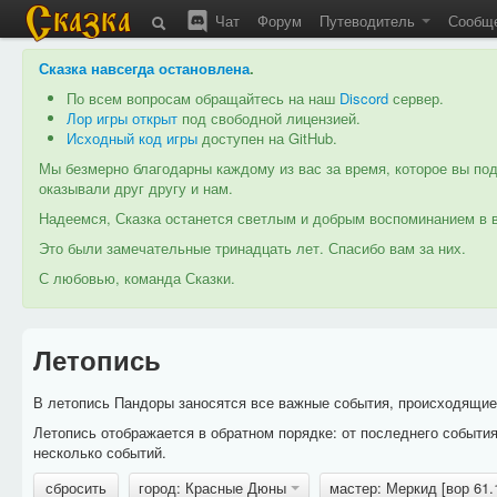
Чат
Форум
Путеводитель
Сообщ
Сказка навсегда остановлена
.
По всем вопросам обращайтесь на наш
Discord
сервер.
Лор игры открыт
под свободной лицензией.
Исходный код игры
доступен на GitHub.
Мы безмерно благодарны каждому из вас за время, которое вы под
оказывали друг другу и нам.
Надеемся, Сказка останется светлым и добрым воспоминанием в в
Это были замечательные тринадцать лет. Спасибо вам за них.
С любовью, команда Сказки.
Летопись
В летопись Пандоры заносятся все важные события, происходящие в
Летопись отображается в обратном порядке: от последнего событи
несколько событий.
сбросить
город: Красные Дюны
мастер: Меркид [вор 61