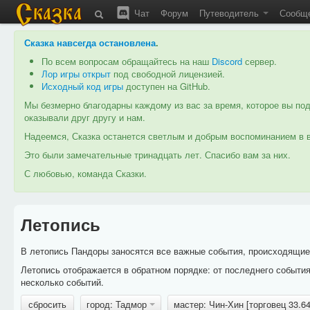
Чат
Форум
Путеводитель
Сообщ
Сказка навсегда остановлена
.
По всем вопросам обращайтесь на наш
Discord
сервер.
Лор игры открыт
под свободной лицензией.
Исходный код игры
доступен на GitHub.
Мы безмерно благодарны каждому из вас за время, которое вы под
оказывали друг другу и нам.
Надеемся, Сказка останется светлым и добрым воспоминанием в в
Это были замечательные тринадцать лет. Спасибо вам за них.
С любовью, команда Сказки.
Летопись
В летопись Пандоры заносятся все важные события, происходящие в
Летопись отображается в обратном порядке: от последнего событи
несколько событий.
сбросить
город: Тадмор
мастер: Чин-Хин [торговец 33.