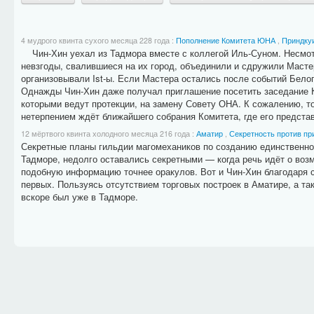
4 мудрого квинта сухого месяца 228 года
:
Пополнение Комитета ЮНА
,
Приндку
Чин-Хин уехал из Тадмора вместе с коллегой Иль-Суном. Несмотр
невзгоды, свалившиеся на их город, объединили и сдружили Масте
организовывали Ist-ы. Если Мастера остались после событий Белог
Однажды Чин-Хин даже получал приглашение посетить заседание К
которыми ведут протекции, на замену Совету ОНА. К сожалению, то
нетерпением ждёт ближайшего собрания Комитета, где его представя
12 мёртвого квинта холодного месяца 216 года
:
Аматир
,
Секретность против пр
Секретные планы гильдии магомехаников по созданию единственного
Тадморе, недолго оставались секретными — когда речь идёт о воз
подобную информацию точнее оракулов. Вот и Чин-Хин благодаря 
первых. Пользуясь отсутствием торговых построек в Аматире, а так
вскоре был уже в Тадморе.