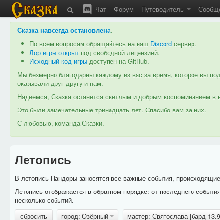
Чат
Форум
Путеводитель
Сообщ
Сказка навсегда остановлена
.
По всем вопросам обращайтесь на наш
Discord
сервер.
Лор игры открыт
под свободной лицензией.
Исходный код игры
доступен на GitHub.
Мы безмерно благодарны каждому из вас за время, которое вы под
оказывали друг другу и нам.
Надеемся, Сказка останется светлым и добрым воспоминанием в в
Это были замечательные тринадцать лет. Спасибо вам за них.
С любовью, команда Сказки.
Летопись
В летопись Пандоры заносятся все важные события, происходящие в
Летопись отображается в обратном порядке: от последнего событи
несколько событий.
сбросить
город: Озёрный
мастер: Святослава [бард 13.