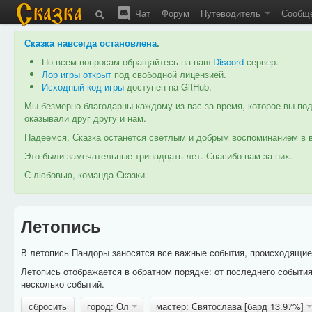
Чат
Форум
Путеводитель
Сообщ
Сказка навсегда остановлена
.
По всем вопросам обращайтесь на наш
Discord
сервер.
Лор игры открыт
под свободной лицензией.
Исходный код игры
доступен на GitHub.
Мы безмерно благодарны каждому из вас за время, которое вы под
оказывали друг другу и нам.
Надеемся, Сказка останется светлым и добрым воспоминанием в в
Это были замечательные тринадцать лет. Спасибо вам за них.
С любовью, команда Сказки.
Летопись
В летопись Пандоры заносятся все важные события, происходящие в
Летопись отображается в обратном порядке: от последнего событи
несколько событий.
сбросить
город: Ол
мастер: Святослава [бард 13.97%]