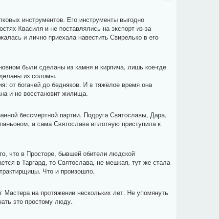
ковых инструментов. Его инструменты выгодно
остях Квасиля и не поставлялись на экспорт из-за
ржалась и лично приехала навестить Свирелько в его
новном были сделаны из камня и кирпича, лишь кое-где
сделаны из соломы.
: от богачей до бедняков. И в тяжёлое время она
ана и не восстановит жилища.
ранной бессмертной партии. Подруга Святославы, Дара,
паньоном, а сама Святослава вплотную приступила к
то, что в Просторе, бывшей обители людской
ается в Таргард, то Святослава, не мешкая, тут же стала
 трактирщицы. Что и произошло.
г Мастера на протяжении нескольких лет. Не упомянуть
нать это простому люду.