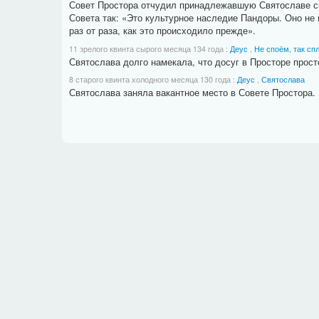
Совет Простора отчудил принадлежавшую Святославе сце
Совета так: «Это культурное наследие Пандоры. Оно не 
раз от раза, как это происходило прежде».
11 зрелого квинта сырого месяца 134 года
:
Деус
,
Не споём, так сп
Святослава долго намекала, что досуг в Просторе прос
8 старого квинта холодного месяца 130 года
:
Деус
,
Святослава
Святослава заняла вакантное место в Совете Простора.