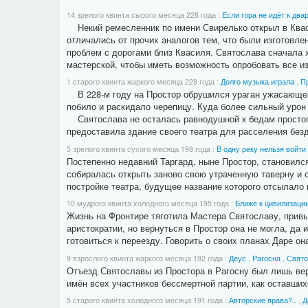
14 зрелого квинта сырого месяца 228 года
:
Если гора не идёт к два
Некий ремесленник по имени Свирелько открыл в Кваси
отличались от прочих аналогов тем, что были изготовле
проблем с дорогами близ Квасиля. Святослава сначала х
мастерской, чтобы иметь возможность опробовать все 
1 старого квинта жаркого месяца 228 года
:
Долго музыка играла
,
П
В 228-м году на Простор обрушился ураган ужасающей с
побило и раскидало черепицу. Куда более сильный урон
Святослава не осталась равнодушной к бедам простого 
предоставила здание своего театра для расселения безд
5 зрелого квинта сухого месяца 198 года
:
В одну реку нельзя войти
Постепенно недавний Таргард, ныне Простор, становилс
собиралась открыть заново свою утраченную таверну и 
постройке театра, будущее название которого отсылало 
10 мудрого квинта холодного месяца 195 года
:
Ближе к цивилизаци
Жизнь на Фронтире тяготила Мастера Святославу, привы
аристократии, но вернуться в Простор она не могла, да 
готовиться к переезду. Говорить о своих планах Даре о
9 взрослого квинта жаркого месяца 192 года
:
Деус
,
Рагосна
,
Свято
Отъезд Святославы из Простора в Рагосну был лишь вер
имён всех участников бессмертной партии, как оставшихс
5 старого квинта холодного месяца 191 года
:
Авторские права?..
,
Д