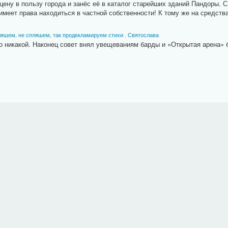
ну в пользу города и занёс её в каталог старейших зданий Пандоры. 
имеет права находиться в частной собственности! К тому же на средств
ляшем, не спляшем, так продекламируем стихи
,
Святослава
то никакой. Наконец совет внял увещеваниям барды и «Открытая арена» 