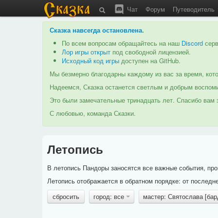
Чат
Форум
Путеводитель
Сказка навсегда остановлена
.
По всем вопросам обращайтесь на наш
Discord
серв
Лор игры открыт
под свободной лицензией.
Исходный код игры
доступен на GitHub.
Мы безмерно благодарны каждому из вас за время, кото
Надеемся, Сказка останется светлым и добрым воспоми
Это были замечательные тринадцать лет. Спасибо вам з
С любовью, команда Сказки.
Летопись
В летопись Пандоры заносятся все важные события, про
Летопись отображается в обратном порядке: от последне
сбросить
город: все
мастер: Святослава [ба