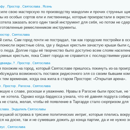
рфу
,
Простор
,
Святослава
,
Ясень
ле свою мастерскую по производству мандолин и прочих струнных щип
ны из особых сортов ели и лиственницы, которые произрастали в окрестн
отела заказать всего один такой инструмент для себя, но потом не сде
изготовленные ремесленником инструменты.
ростор
,
Святослава
илы. Сам город почти не пострадал, так как городские постройки в ос
 понесли окрестные сёла, где у бедных крестьян зачастую крыши были 
люда. Долгие годы её творчество было доступно всем слоям населения
омных крестьян, пока Совет города не справится с последствиями ураг
 дважды..?
,
Простор
,
Святослава
я похожим на город, который Святославе пришлось покинуть из-за проиг
обсуждала возможность поставок ридисочного эля со своим бывшим ком
к тем временам, когда она жила в старом Просторе: «Открытая арена».
и
,
Простор
,
Рагосна
,
Святослава
кшую к славе, роскоши и уважению. Нравы в Рагосне были простые, не 
и не хотела. Однако когда бардесса узнала, что её давняя подруга собир
на не стала, желая, чтобы её появление в Таргарде стало сюрпризом для
слава
,
Эндшпиль Святославы
хушкой островка в трясине политических интриг, которые плелись вокру
я на доске, так и не сумевших дожить до конца партии, да и не нужно з
еус
,
Святослава