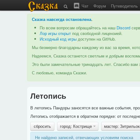
Чат
Форум
Путеводитель
Сказка навсегда остановлена
.
По всем вопросам обращайтесь на наш
Discord
серв
Лор игры открыт
под свободной лицензией.
Исходный код игры
доступен на GitHub.
Мы безмерно благодарны каждому из вас за время, кото
Надеемся, Сказка останется светлым и добрым воспоми
Это были замечательные тринадцать лет. Спасибо вам з
С любовью, команда Сказки.
Летопись
В летопись Пандоры заносятся все важные события, про
Летопись отображается в обратном порядке: от последне
сбросить
город: Кострище
мастер: Зитрильо
Не найдено записей, отвечающих условиям поиска