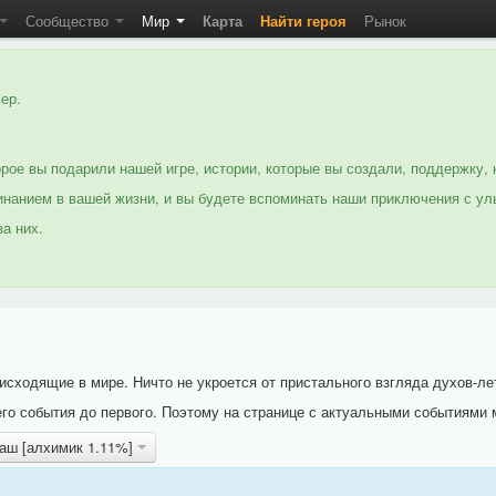
Сообщество
Мир
Карта
Найти героя
Рынок
ер.
рое вы подарили нашей игре, истории, которые вы создали, поддержку, 
нанием в вашей жизни, и вы будете вспоминать наши приключения с ул
а них.
исходящие в мире. Ничто не укроется от пристального взгляда духов-ле
го события до первого. Поэтому на странице с актуальными событиями 
каш [алхимик 1.11%]