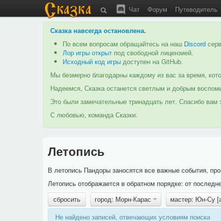
Чат
Форум
Путеводитель
Сказка навсегда остановлена
.
По всем вопросам обращайтесь на наш
Discord
серв
Лор игры открыт
под свободной лицензией.
Исходный код игры
доступен на GitHub.
Мы безмерно благодарны каждому из вас за время, кото
Надеемся, Сказка останется светлым и добрым воспоми
Это были замечательные тринадцать лет. Спасибо вам з
С любовью, команда Сказки.
Летопись
В летопись Пандоры заносятся все важные события, про
Летопись отображается в обратном порядке: от последне
сбросить
город: Морн-Карас
мастер: Юн-Су [
Не найдено записей, отвечающих условиям поиска