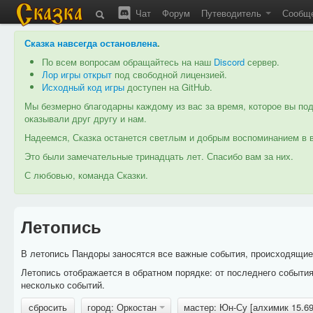
Чат
Форум
Путеводитель
Сообщ
Сказка навсегда остановлена
.
По всем вопросам обращайтесь на наш
Discord
сервер.
Лор игры открыт
под свободной лицензией.
Исходный код игры
доступен на GitHub.
Мы безмерно благодарны каждому из вас за время, которое вы под
оказывали друг другу и нам.
Надеемся, Сказка останется светлым и добрым воспоминанием в в
Это были замечательные тринадцать лет. Спасибо вам за них.
С любовью, команда Сказки.
Летопись
В летопись Пандоры заносятся все важные события, происходящие в
Летопись отображается в обратном порядке: от последнего событи
несколько событий.
сбросить
город: Оркостан
мастер: Юн-Су [алхимик 15.