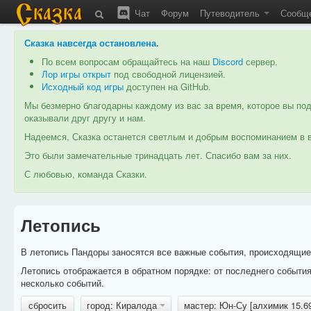
Чат
Форум
Путеводитель
Сообщ
Сказка навсегда остановлена
.
По всем вопросам обращайтесь на наш
Discord
сервер.
Лор игры открыт
под свободной лицензией.
Исходный код игры
доступен на GitHub.
Мы безмерно благодарны каждому из вас за время, которое вы под
оказывали друг другу и нам.
Надеемся, Сказка останется светлым и добрым воспоминанием в в
Это были замечательные тринадцать лет. Спасибо вам за них.
С любовью, команда Сказки.
Летопись
В летопись Пандоры заносятся все важные события, происходящие в
Летопись отображается в обратном порядке: от последнего событи
несколько событий.
сбросить
город: Киралода
мастер: Юн-Су [алхимик 15.