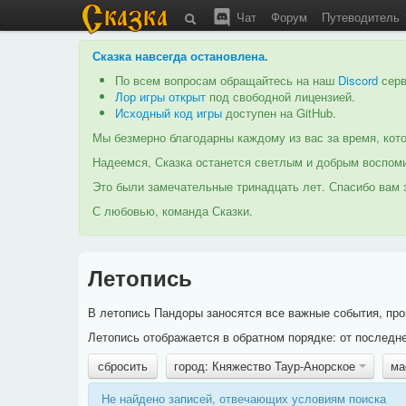
Чат
Форум
Путеводитель
Сказка навсегда остановлена
.
По всем вопросам обращайтесь на наш
Discord
серв
Лор игры открыт
под свободной лицензией.
Исходный код игры
доступен на GitHub.
Мы безмерно благодарны каждому из вас за время, кото
Надеемся, Сказка останется светлым и добрым воспоми
Это были замечательные тринадцать лет. Спасибо вам з
С любовью, команда Сказки.
Летопись
В летопись Пандоры заносятся все важные события, про
Летопись отображается в обратном порядке: от последне
сбросить
город: Княжество Таур-Анорское
ма
Не найдено записей, отвечающих условиям поиска