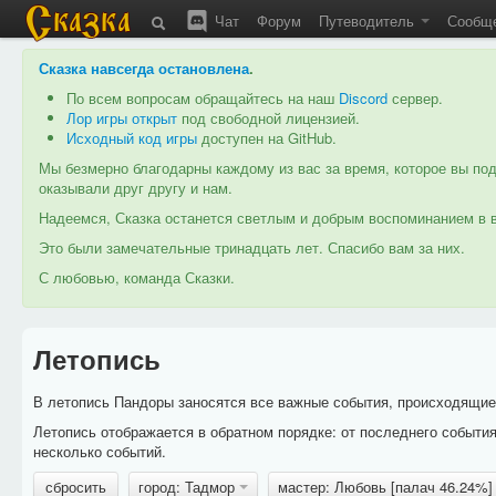
Чат
Форум
Путеводитель
Сообщ
Сказка навсегда остановлена
.
По всем вопросам обращайтесь на наш
Discord
сервер.
Лор игры открыт
под свободной лицензией.
Исходный код игры
доступен на GitHub.
Мы безмерно благодарны каждому из вас за время, которое вы под
оказывали друг другу и нам.
Надеемся, Сказка останется светлым и добрым воспоминанием в в
Это были замечательные тринадцать лет. Спасибо вам за них.
С любовью, команда Сказки.
Летопись
В летопись Пандоры заносятся все важные события, происходящие в
Летопись отображается в обратном порядке: от последнего событи
несколько событий.
сбросить
город: Тадмор
мастер: Любовь [палач 46.24%