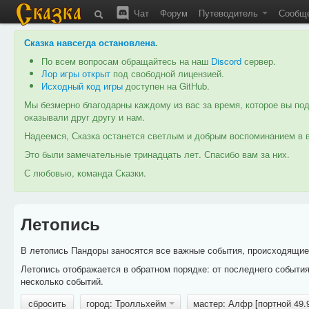
Чат
Форум
Путеводитель
Сообщ
Сказка навсегда остановлена
.
По всем вопросам обращайтесь на наш
Discord
сервер.
Лор игры открыт
под свободной лицензией.
Исходный код игры
доступен на GitHub.
Мы безмерно благодарны каждому из вас за время, которое вы под
оказывали друг другу и нам.
Надеемся, Сказка останется светлым и добрым воспоминанием в в
Это были замечательные тринадцать лет. Спасибо вам за них.
С любовью, команда Сказки.
Летопись
В летопись Пандоры заносятся все важные события, происходящие в
Летопись отображается в обратном порядке: от последнего событи
несколько событий.
сбросить
город: Тролльхейм
мастер: Алфр [портной 49