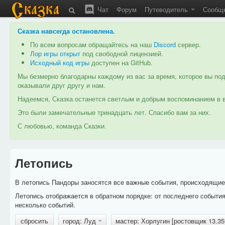
Чат
Форум
Путеводитель
Сообщ
Сказка навсегда остановлена
.
По всем вопросам обращайтесь на наш
Discord
сервер.
Лор игры открыт
под свободной лицензией.
Исходный код игры
доступен на GitHub.
Мы безмерно благодарны каждому из вас за время, которое вы под
оказывали друг другу и нам.
Надеемся, Сказка останется светлым и добрым воспоминанием в в
Это были замечательные тринадцать лет. Спасибо вам за них.
С любовью, команда Сказки.
Летопись
В летопись Пандоры заносятся все важные события, происходящие в
Летопись отображается в обратном порядке: от последнего событи
несколько событий.
сбросить
город: Луд
мастер: Хорлугин [ростовщик 13.3