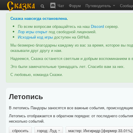
Чат
Форум
Путеводитель
Сообщ
Сказка навсегда остановлена
.
По всем вопросам обращайтесь на наш
Discord
сервер.
Лор игры открыт
под свободной лицензией.
Исходный код игры
доступен на GitHub.
Мы безмерно благодарны каждому из вас за время, которое вы под
оказывали друг другу и нам.
Надеемся, Сказка останется светлым и добрым воспоминанием в в
Это были замечательные тринадцать лет. Спасибо вам за них.
С любовью, команда Сказки.
Летопись
В летопись Пандоры заносятся все важные события, происходящие в
Летопись отображается в обратном порядке: от последнего событи
несколько событий.
сбросить
город: Луд
мастер: Ингиридр [фермер 33.01%